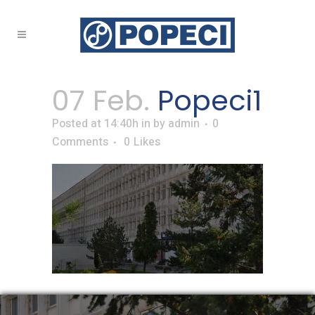
Popeci1
07 Feb.
Popeci1
Posted at 14:40h
in
by
admin
0
Comments
0
Likes