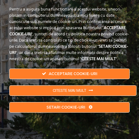
Pentru a asigura buna functionare a acestui website, uneori
plasam in computerul dumneavoastra mici fisiere cu date,
cunoscute sub numele de cookie-uri. Prin continuarea accesarii
acestui website si implicit prin apasarea butonului "
ACCEPTARE
COOKIE-URI
", sunteti de acord cu politica noastra privind cookie-
urile. Daca vreti sa controlati ce tip de cookie-uri vreti sa permiti
pe calculatorul dumneavoastra folositi butonul "
SETARI COOKIE-
URI
", iar daca vreti sa aflati mai multe informatii despre politica
noastra de cookie-uri apasati butonul "
CITESTE MAI MULT
".
ACCEPTARE COOKIE-URI
CITESTE MAI MULT
Copyrights © 2019 POPECI.
Politica de Confidentialitate
|
Termeni si Conditii
|
SETARI COOKIE-URI
Politica Cookies
| Branding by
Pion Media
Copyrights © 2019 POPECI.
Privacy Policy
|
Terms & Conditions
|
Cookies
Policy
| Branding by
Pion Media