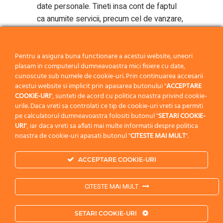
date personale. Tineti insa cont de faptul
ca anumite servicii, precum cel de vanzare,
sunt conditionate de preluarea acestor
date.
Daca considerati necesara obtinerea mai
Pentru a asigura buna functionare a acestui website, uneori
plasam in computerul dumneavoastra mici fisiere cu date,
multor detalii cu privire la modul in care
cunoscute sub numele de cookie-uri. Prin continuarea accesarii
societatea noastra prelucreaza datele cu
acestui website si implicit prin apasarea butonului "
ACCEPTARE
caracter personal, va rugam sa ne trimiteti
COOKIE-URI
", sunteti de acord cu politica noastra privind cookie-
o cerere pe adresa de e-mail
urile. Daca vreti sa controlati ce tip de cookie-uri vreti sa permiti
pe calculatorul dumneavoastra folositi butonul "
SETARI COOKIE-
gdpr@popeci.ro
, iar noi o sa va raspundem
URI
", iar daca vreti sa aflati mai multe informatii despre politica
in cel mai scurt timp posibil.
noastra de cookie-uri apasati butonul "
CITESTE MAI MULT
".
Ne luam angajamentul de a trata cu
ACCEPTARE COOKIE-URI
seriozitate cererile dvs.
CITESTE MAI MULT
Copyrights © 2019 POPECI.
Politica de Confidentialitate
|
Termeni si Conditii
|
SETARI COOKIE-URI