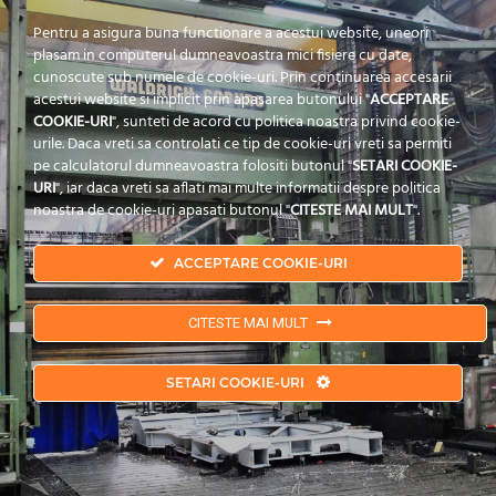
Posted at 12:36h
in
by
admin
0
Pentru a asigura buna functionare a acestui website, uneori
Comments
0
Likes
plasam in computerul dumneavoastra mici fisiere cu date,
cunoscute sub numele de cookie-uri. Prin continuarea accesarii
acestui website si implicit prin apasarea butonului "
ACCEPTARE
COOKIE-URI
", sunteti de acord cu politica noastra privind cookie-
urile. Daca vreti sa controlati ce tip de cookie-uri vreti sa permiti
pe calculatorul dumneavoastra folositi butonul "
SETARI COOKIE-
URI
", iar daca vreti sa aflati mai multe informatii despre politica
noastra de cookie-uri apasati butonul "
CITESTE MAI MULT
".
ACCEPTARE COOKIE-URI
CITESTE MAI MULT
Copyrights © 2019 POPECI.
Politica de Confidentialitate
|
Termeni si Conditii
|
SETARI COOKIE-URI
Politica Cookies
| Branding by
Pion Media
Copyrights © 2019 POPECI.
Privacy Policy
|
Terms & Conditions
|
Cookies
Policy
| Branding by
Pion Media