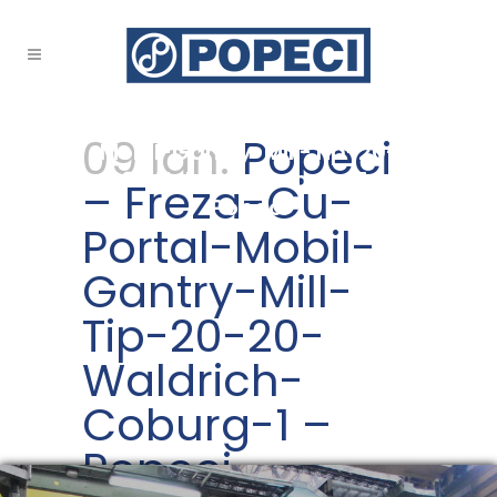
Popeci – Freza-Cu-Portal-
09 Ian.
Popeci
Mobil-Gantry-Mill-Tip-20-
20-Waldrich-Coburg-1 –
– Freza-Cu-
Popeci
Portal-Mobil-
Gantry-Mill-
Tip-20-20-
Waldrich-
Coburg-1 –
Popeci