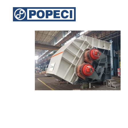
21 Aug.
Posted at 13:09h
in
by
admin
0 Comments