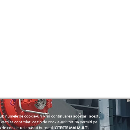
b numele de cookie-uri. Prin continuarea accesarii acestui
vreti sa controlati ce tip de cookie-uri vreti sa permiti pe
anding by
Pion Media
ra de cookie-uri apasati butonul "
CITESTE MAI MULT
".
 by
Pion Media