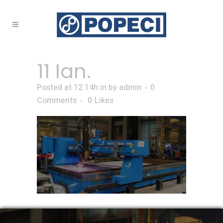
11 Ian.
Posted at 12:14h
in
by
admin
0
Comments
0
Likes