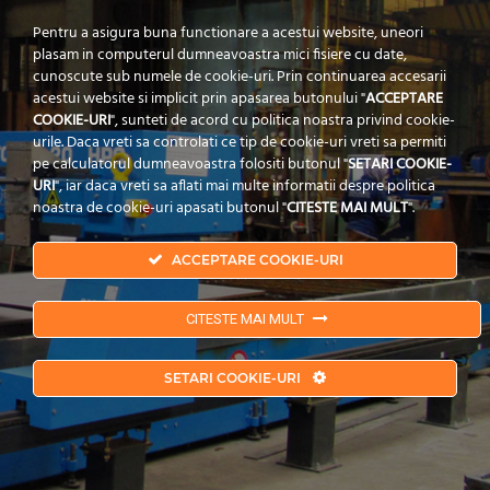
Pentru a asigura buna functionare a acestui website, uneori
plasam in computerul dumneavoastra mici fisiere cu date,
cunoscute sub numele de cookie-uri. Prin continuarea accesarii
acestui website si implicit prin apasarea butonului "
ACCEPTARE
COOKIE-URI
", sunteti de acord cu politica noastra privind cookie-
urile. Daca vreti sa controlati ce tip de cookie-uri vreti sa permiti
pe calculatorul dumneavoastra folositi butonul "
SETARI COOKIE-
URI
", iar daca vreti sa aflati mai multe informatii despre politica
noastra de cookie-uri apasati butonul "
CITESTE MAI MULT
".
ACCEPTARE COOKIE-URI
CITESTE MAI MULT
Copyrights © 2019 POPECI.
Politica de Confidentialitate
|
Termeni si Conditii
|
SETARI COOKIE-URI
Politica Cookies
| Branding by
Pion Media
Copyrights © 2019 POPECI.
Privacy Policy
|
Terms & Conditions
|
Cookies
Policy
| Branding by
Pion Media