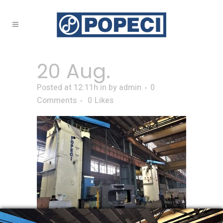
20 Aug.
Posted at 12:11h
in
by
admin
0
Comments
0
Likes