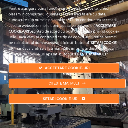
Pentru a asigura buna functionare a acestui website, uneori
plasam in computerul dumneavoastra mici fisiere cu date,
cunoscute sub numele de cookie-uri. Prin continuarea accesarii
acestui website si implicit prin apasarea butonului "
ACCEPTARE
COOKIE-URI
", sunteti de acord cu politica noastra privind cookie-
urile. Daca vreti sa controlati ce tip de cookie-uri vreti sa permiti
pe calculatorul dumneavoastra folositi butonul "
SETARI COOKIE-
URI
", iar daca vreti sa aflati mai multe informatii despre politica
noastra de cookie-uri apasati butonul "
CITESTE MAI MULT
".
ACCEPTARE COOKIE-URI
CITESTE MAI MULT
Copyrights © 2019 POPECI.
Politica de Confidentialitate
|
Termeni si Conditii
|
SETARI COOKIE-URI
Politica Cookies
| Branding by
Pion Media
Copyrights © 2019 POPECI.
Privacy Policy
|
Terms & Conditions
|
Cookies
Policy
| Branding by
Pion Media