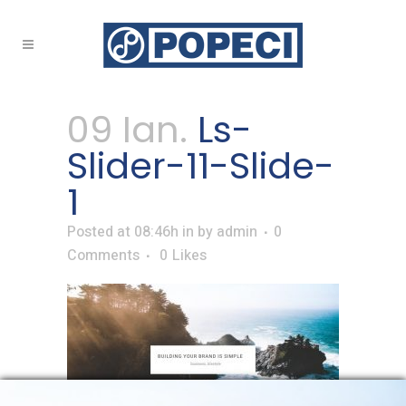
Ls-Slider-11-Slide-1
09 Ian.
Ls-
Slider-11-Slide-
1
Posted at 08:46h
in
by
admin
0
Comments
0
Likes