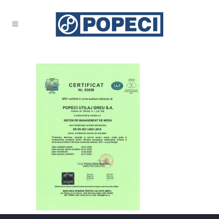
SKM_C30820090915241