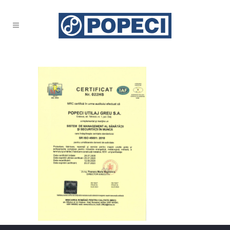
SKM_C30820090915241