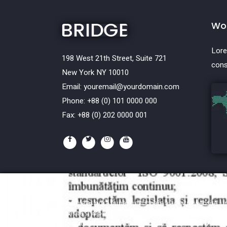
Wor
Lore
198 West 21th Street, Suite 721
cons
New York NY 10010
Email:
youremail@yourdomain.com
Phone: +88 (0) 101 0000 000
Fax: +88 (0) 202 0000 001
Pentru a asigura buna functionare a acestui website, u
website si implicit prin apasarea butonului "
ACCEPTARE 
Copyrights © 2019 
calculatorul dumneavoastra folositi butonul "
SETARI CO
Copyrights ©