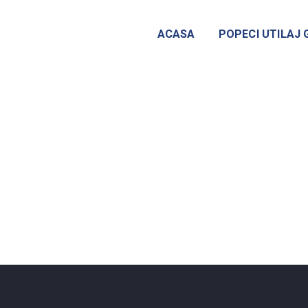
ACASA
POPECI UTILAJ 
ica-MMI-2015-Pag