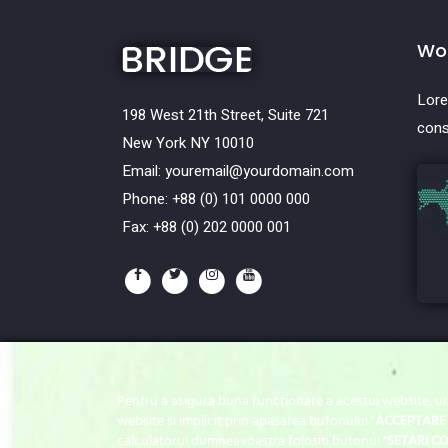
Wor
Lore
198 West 21th Street, Suite 721
cons
New York NY 10010
Email:
youremail@yourdomain.com
Phone: +88 (0) 101 0000 000
Fax: +88 (0) 202 0000 001
Pentru a asigura buna functionare a acestui website, u
website si implicit prin apasarea butonului "
ACCEPTARE 
Copyrights © 2019 
calculatorul dumneavoastra folositi butonul "
SETARI CO
Copyrights ©