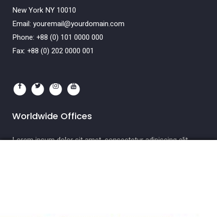
New York NY 10010
Email:
youremail@yourdomain.com
Phone: +88 (0) 101 0000 000
Fax: +88 (0) 202 0000 001
Worldwide Offices
Lorem ipsum dolor sit amet, consectetur adipiscing elit.
Etiam
Pentru a asigura buna functionare a acestui website, uneori
plasam in computerul dumneavoastra mici fisiere cu date,
cunoscute sub numele de cookie-uri. Prin continuarea accesarii
acestui website si implicit prin apasarea butonului "
ACCEPTARE
COOKIE-URI
", sunteti de acord cu politica noastra privind cookie-